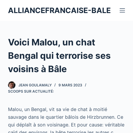
P
ALLIANCEFRANCAISE-BALE
a
s
s
e
Voici Malou, un chat
r
a
Bengal qui terrorise ses
u
voisins à Bâle
c
o
n
JEAN GOULAMALY
9 MARS 2023
t
SCOOPS SUR ACTUALITÉ:
e
n
Malou, un Bengal, vit sa vie de chat à moitié
u
sauvage dans le quartier bâlois de Hirzbrunnen. Ce
qui déplaît à son voisinage. Et pour cause: véritable
caïd des environs, la bête terrorise les autres c …