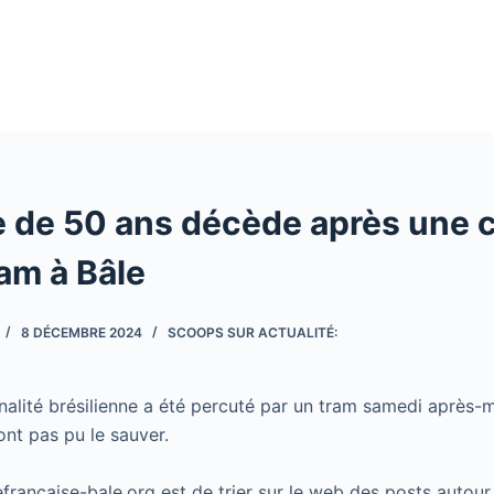
de 50 ans décède après une co
am à Bâle
8 DÉCEMBRE 2024
SCOOPS SUR ACTUALITÉ:
lité brésilienne a été percuté par un tram samedi après-m
ont pas pu le sauver.
cefrancaise-bale.org est de trier sur le web des posts autour