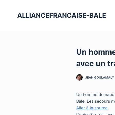
P
a
ALLIANCEFRANCAISE-BALE
s
s
e
r
a
Un homme 
u
c
avec un tr
o
n
JEAN GOULAMALY
t
e
n
Un homme de nationa
u
Bâle. Les secours n’
Aller à la source
L’objectif de allian