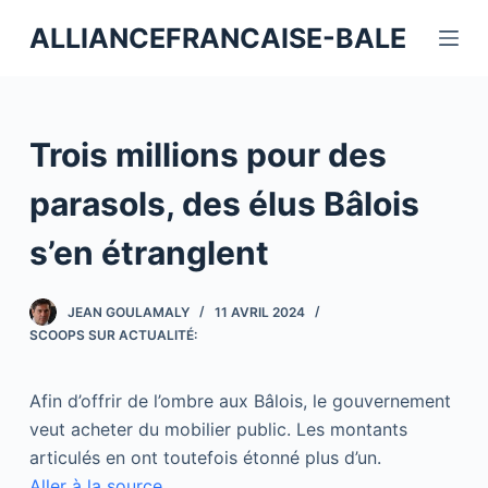
P
ALLIANCEFRANCAISE-BALE
a
s
s
e
Trois millions pour des
r
a
parasols, des élus Bâlois
u
s’en étranglent
c
o
n
JEAN GOULAMALY
11 AVRIL 2024
t
SCOOPS SUR ACTUALITÉ:
e
n
Afin d’offrir de l’ombre aux Bâlois, le gouvernement
u
veut acheter du mobilier public. Les montants
articulés en ont toutefois étonné plus d’un.
Aller à la source