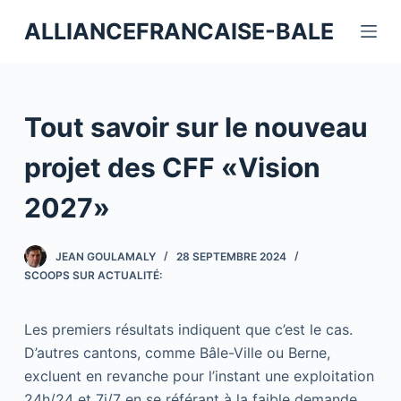
P
ALLIANCEFRANCAISE-BALE
a
s
s
e
Tout savoir sur le nouveau
r
a
projet des CFF «Vision
u
2027»
c
o
n
JEAN GOULAMALY
28 SEPTEMBRE 2024
t
SCOOPS SUR ACTUALITÉ:
e
n
Les premiers résultats indiquent que c’est le cas.
u
D’autres cantons, comme Bâle-Ville ou Berne,
excluent en revanche pour l’instant une exploitation
24h/24 et 7j/7 en se référant à la faible demande.