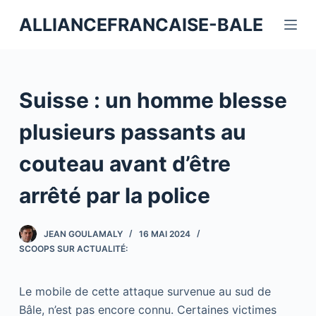
P
ALLIANCEFRANCAISE-BALE
a
s
s
e
Suisse : un homme blesse
r
a
plusieurs passants au
u
couteau avant d’être
c
o
arrêté par la police
n
t
JEAN GOULAMALY
16 MAI 2024
e
SCOOPS SUR ACTUALITÉ:
n
u
Le mobile de cette attaque survenue au sud de
Bâle, n’est pas encore connu. Certaines victimes