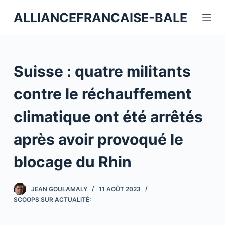
P
ALLIANCEFRANCAISE-BALE
a
s
s
e
Suisse : quatre militants
r
a
contre le réchauffement
u
climatique ont été arrêtés
c
o
après avoir provoqué le
n
t
blocage du Rhin
e
n
JEAN GOULAMALY
11 AOÛT 2023
u
SCOOPS SUR ACTUALITÉ: