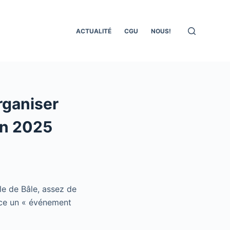
ACTUALITÉ
CGU
NOUS!
rganiser
on 2025
lle de Bâle, assez de
nce un « événement