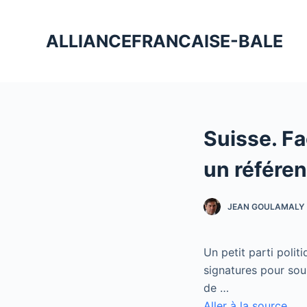
P
a
ALLIANCEFRANCAISE-BALE
s
s
e
r
a
Suisse. Fa
u
c
un référen
o
n
JEAN GOULAMALY
t
e
n
Un petit parti polit
u
signatures pour sou
de …
Aller à la source