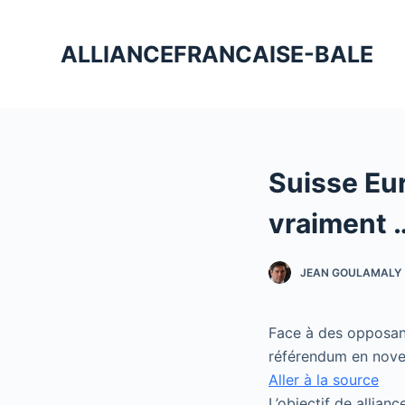
P
a
ALLIANCEFRANCAISE-BALE
s
s
e
r
a
Suisse Eur
u
c
vraiment 
o
n
JEAN GOULAMALY
t
e
n
Face à des opposants
u
référendum en novem
Aller à la source
L’objectif de allian