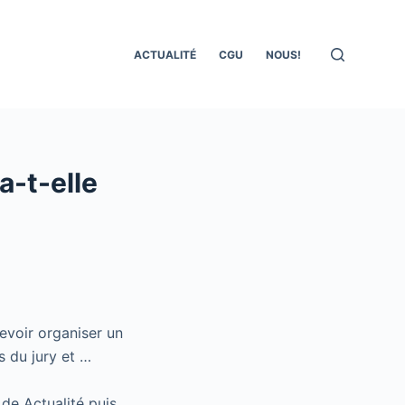
ACTUALITÉ
CGU
NOUS!
a-t-elle
devoir organiser un
 du jury et …
 de Actualité puis