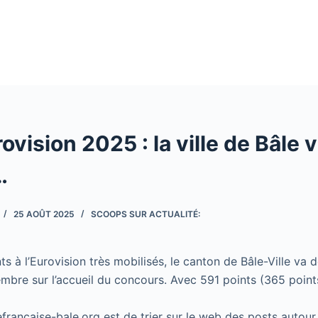
ovision 2025 : la ville de Bâle v
…
25 AOÛT 2025
SCOOPS SUR ACTUALITÉ:
 à l’Eurovision très mobilisés, le canton de Bâle-Ville va 
bre sur l’accueil du concours. Avec 591 points (365 points
cefrancaise-bale.org est de trier sur le web des posts autour