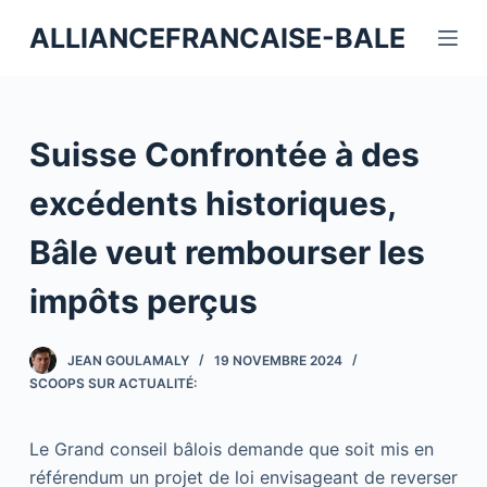
P
ALLIANCEFRANCAISE-BALE
a
s
s
e
Suisse Confrontée à des
r
a
excédents historiques,
u
Bâle veut rembourser les
c
o
impôts perçus
n
t
JEAN GOULAMALY
19 NOVEMBRE 2024
e
SCOOPS SUR ACTUALITÉ:
n
u
Le Grand conseil bâlois demande que soit mis en
référendum un projet de loi envisageant de reverser