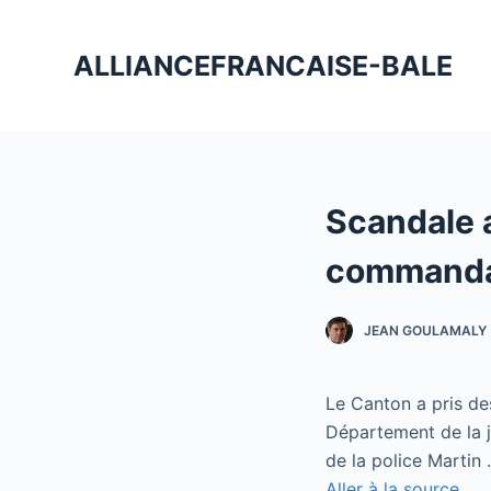
P
a
ALLIANCEFRANCAISE-BALE
s
s
e
r
a
Scandale a
u
c
commandan
o
n
JEAN GOULAMALY
t
e
n
Le Canton a pris d
u
Département de la j
de la police Martin
Aller à la source