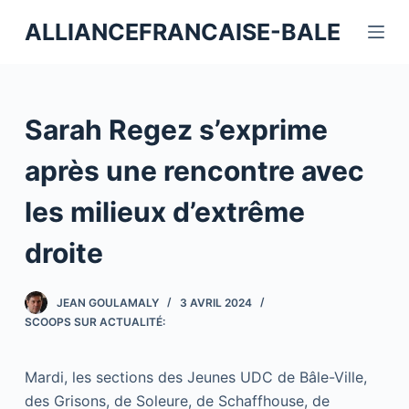
P
ALLIANCEFRANCAISE-BALE
a
s
s
e
Sarah Regez s’exprime
r
a
après une rencontre avec
u
les milieux d’extrême
c
o
droite
n
t
JEAN GOULAMALY
3 AVRIL 2024
e
SCOOPS SUR ACTUALITÉ:
n
u
Mardi, les sections des Jeunes UDC de Bâle-Ville,
des Grisons, de Soleure, de Schaffhouse, de