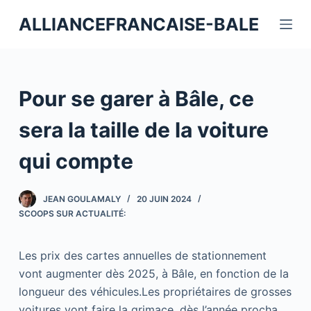
P
ALLIANCEFRANCAISE-BALE
a
s
s
e
Pour se garer à Bâle, ce
r
a
sera la taille de la voiture
u
qui compte
c
o
n
JEAN GOULAMALY
20 JUIN 2024
t
SCOOPS SUR ACTUALITÉ:
e
n
Les prix des cartes annuelles de stationnement
u
vont augmenter dès 2025, à Bâle, en fonction de la
longueur des véhicules.Les propriétaires de grosses
voitures vont faire la grimace, dès l’année procha …