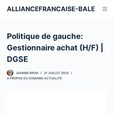
P
ALLIANCEFRANCAISE-BALE
a
s
s
e
Politique de gauche:
r
a
Gestionnaire achat (H/F) |
u
DGSE
c
o
n
JEANINE BRUN
21 JUILLET 2023
t
A PROPOS DU DOMAINE ACTUALITÉ:
e
n
u