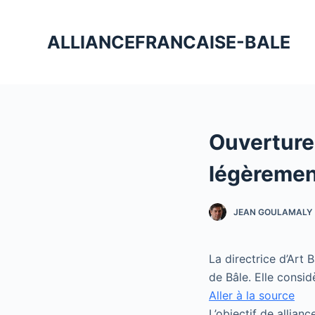
P
a
ALLIANCEFRANCAISE-BALE
s
s
e
r
a
Ouverture 
u
c
légèrement
o
n
JEAN GOULAMALY
t
e
n
La directrice d’Art
u
de Bâle. Elle consid
Aller à la source
L’objectif de allian