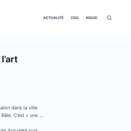
ACTUALITÉ
CGU
NOUS!
l’art
lon dans la ville
e Bâle. C’est « une …
 de Actualité puis