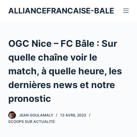
P
ALLIANCEFRANCAISE-BALE
a
s
s
e
OGC Nice – FC Bâle : Sur
r
a
quelle chaîne voir le
u
match, à quelle heure, les
c
o
dernières news et notre
n
t
pronostic
e
n
JEAN GOULAMALY
13 AVRIL 2023
u
SCOOPS SUR ACTUALITÉ: