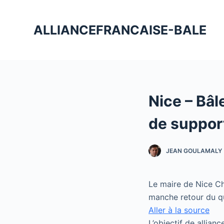
P
a
ALLIANCEFRANCAISE-BALE
s
s
e
r
a
Nice – Bâl
u
c
de suppor
o
n
JEAN GOULAMALY
t
e
n
Le maire de Nice Chr
u
manche retour du qu
Aller à la source
L’objectif de allian