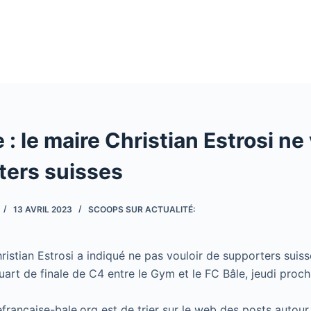
e : le maire Christian Estrosi ne
ters suisses
13 AVRIL 2023
SCOOPS SUR ACTUALITÉ:
istian Estrosi a indiqué ne pas vouloir de supporters suiss
art de finale de C4 entre le Gym et le FC Bâle, jeudi proch
cefrancaise-bale.org est de trier sur le web des posts autour