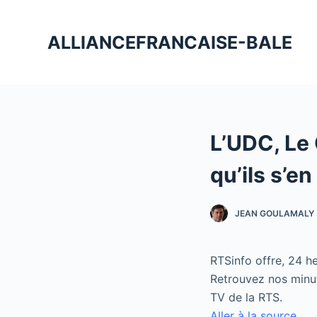
P
a
ALLIANCEFRANCAISE-BALE
s
s
e
r
a
L’UDC, Le 
u
c
qu’ils s’e
o
n
JEAN GOULAMALY
t
e
n
RTSinfo offre, 24 he
u
Retrouvez nos minut
TV de la RTS.
Aller à la source