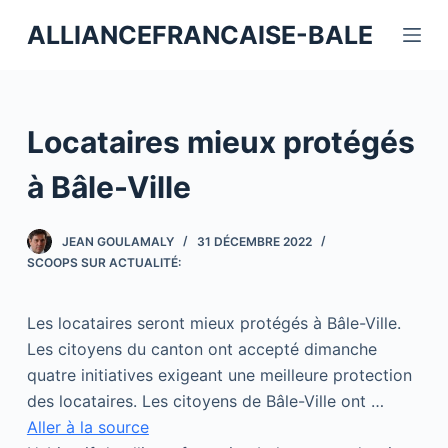
P
ALLIANCEFRANCAISE-BALE
a
s
s
e
Locataires mieux protégés
r
a
à Bâle-Ville
u
c
JEAN GOULAMALY
31 DÉCEMBRE 2022
o
SCOOPS SUR ACTUALITÉ:
n
t
Les locataires seront mieux protégés à Bâle-Ville.
e
Les citoyens du canton ont accepté dimanche
n
quatre initiatives exigeant une meilleure protection
u
des locataires. Les citoyens de Bâle-Ville ont …
Aller à la source