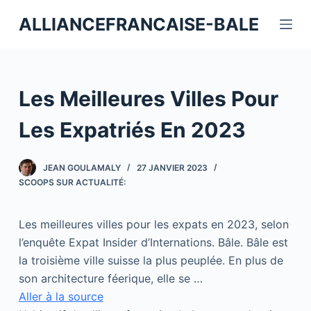
P
ALLIANCEFRANCAISE-BALE
a
s
s
e
Les Meilleures Villes Pour
r
a
Les Expatriés En 2023
u
c
JEAN GOULAMALY
27 JANVIER 2023
o
SCOOPS SUR ACTUALITÉ:
n
t
Les meilleures villes pour les expats en 2023, selon
e
l’enquête Expat Insider d’Internations. Bâle. Bâle est
n
la troisième ville suisse la plus peuplée. En plus de
u
son architecture féerique, elle se …
Aller à la source