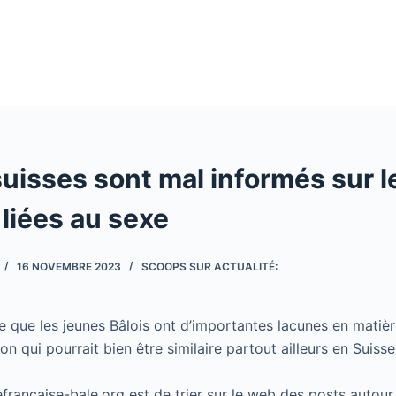
uisses sont mal informés sur l
liées au sexe
16 NOVEMBRE 2023
SCOOPS SUR ACTUALITÉ:
 que les jeunes Bâlois ont d’importantes lacunes en matièr
on qui pourrait bien être similaire partout ailleurs en Suisse
cefrancaise-bale.org est de trier sur le web des posts autour