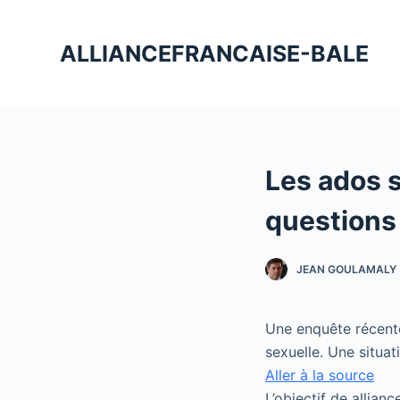
P
a
ALLIANCEFRANCAISE-BALE
s
s
e
r
a
Les ados s
u
c
questions 
o
n
JEAN GOULAMALY
t
e
n
Une enquête récente
u
sexuelle. Une situati
Aller à la source
L’objectif de allian