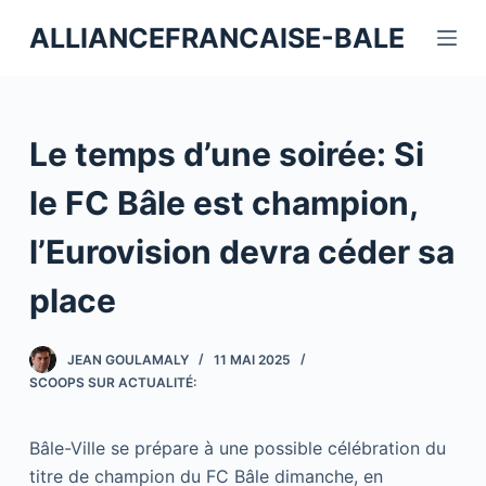
P
ALLIANCEFRANCAISE-BALE
a
s
s
e
Le temps d’une soirée: Si
r
a
le FC Bâle est champion,
u
l’Eurovision devra céder sa
c
o
place
n
t
JEAN GOULAMALY
11 MAI 2025
e
SCOOPS SUR ACTUALITÉ:
n
u
Bâle-Ville se prépare à une possible célébration du
titre de champion du FC Bâle dimanche, en