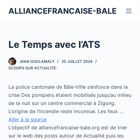
P
ALLIANCEFRANCAISE-BALE
a
s
s
e
Le Temps avec l’ATS
r
a
JEAN GOULAMALY
25 JUILLET 2024
u
SCOOPS SUR ACTUALITÉ:
c
o
La police cantonale de Bâle-Ville s’enfonce dans la
n
crise Des pompiers étaient mobilisés jusqu’au milieu
t
de la nuit sur un centre commercial à Zigong.
e
L’origine de l’incendie reste inconnue. Les feux …
n
Aller à la source
u
L’objectif de alliancefrancaise-bale.org est de trier
sur le web des posts autour de Actualité puis les