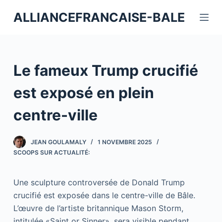
P
ALLIANCEFRANCAISE-BALE
a
s
s
e
Le fameux Trump crucifié
r
a
est exposé en plein
u
centre-ville
c
o
n
JEAN GOULAMALY
1 NOVEMBRE 2025
t
SCOOPS SUR ACTUALITÉ:
e
n
Une sculpture controversée de Donald Trump
u
crucifié est exposée dans le centre-ville de Bâle.
L’œuvre de l’artiste britannique Mason Storm,
intitulée «Saint or Sinner», sera visible pendant