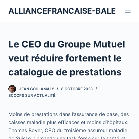
P
ALLIANCEFRANCAISE-BALE
a
s
s
e
Le CEO du Groupe Mutuel
r
a
veut réduire fortement le
u
catalogue de prestations
c
o
n
JEAN GOULAMALY
8 OCTOBRE 2023
t
SCOOPS SUR ACTUALITÉ:
e
n
Moins de prestations dans l’assurance de base, des
u
caisses maladie plus efficaces et moins d’hôpitaux:
Thomas Boyer, CEO du troisième assureur maladie
de Suisse, demande une task force sur la santé et