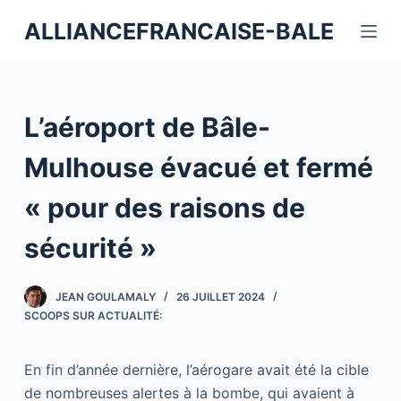
P
ALLIANCEFRANCAISE-BALE
a
s
s
e
L’aéroport de Bâle-
r
a
Mulhouse évacué et fermé
u
« pour des raisons de
c
o
sécurité »
n
t
JEAN GOULAMALY
26 JUILLET 2024
e
SCOOPS SUR ACTUALITÉ:
n
u
En fin d’année dernière, l’aérogare avait été la cible
de nombreuses alertes à la bombe, qui avaient à