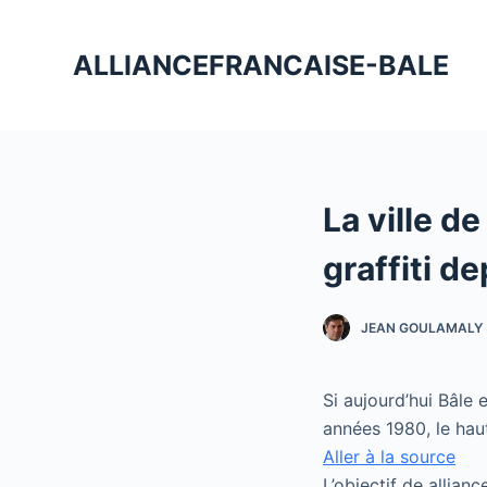
P
a
ALLIANCEFRANCAISE-BALE
s
s
e
r
a
La ville d
u
c
graffiti d
o
n
JEAN GOULAMALY
t
e
n
Si aujourd’hui Bâle e
u
années 1980, le haut-
Aller à la source
L’objectif de allian