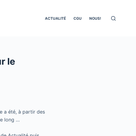
ACTUALITÉ
CGU
NOUS!
r le
ne a été, à partir des
 le long …
 de Actualité puis