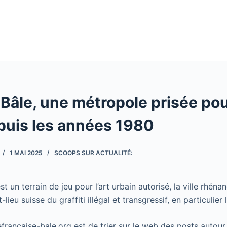
e Bâle, une métropole prisée pou
epuis les années 1980
1 MAI 2025
SCOOPS SUR ACTUALITÉ:
st un terrain de jeu pour l’art urbain autorisé, la ville rhéna
lieu suisse du graffiti illégal et transgressif, en particulier
cefrancaise-bale.org est de trier sur le web des posts autour