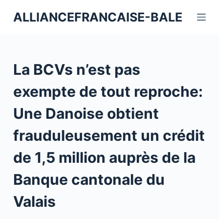
P
ALLIANCEFRANCAISE-BALE
a
s
s
e
La BCVs n’est pas
r
a
exempte de tout reproche:
u
Une Danoise obtient
c
o
frauduleusement un crédit
n
t
de 1,5 million auprès de la
e
Banque cantonale du
n
u
Valais