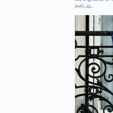
jour]..,
Ici
.