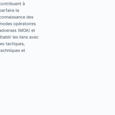
contribuent à
parfaire la
connaissance des
modes opératoires
adverses (MOA) et
établir les liens avec
les tactiques,
techniques et