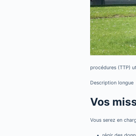
procédures (TTP) uti
Description longue
Vos mis
Vous serez en charg
régir des donn