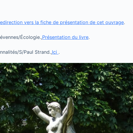
edirection vers la fiche de présentation de cet ouvrage
.
évennes/Écologie.,
Présentation du livre
.
nalités/S/Paul Strand.,
Ici
.