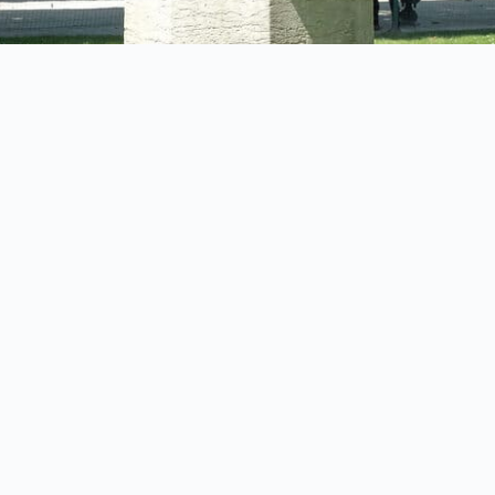
 alliancefrancaise-bale.org étant de rassembler sur le web 
 relayer en s’assurant de répondre au mieux aux questions de
érée du mieux possible. Au cas où vous désirez présenter 
 article sur le sujet « Actualité » vous avez la possibilité d
s sur ce site web. L’équipe alliancefrancaise-bale.org vous
alité ». Il est prévu plusieurs travaux sur le sujet « Actualit
itons à naviguer sur notre site internet dès que possible.