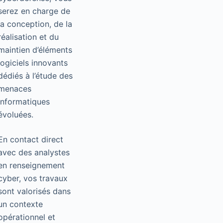
serez en charge de
la conception, de la
réalisation et du
maintien d’éléments
logiciels innovants
dédiés à l’étude des
menaces
informatiques
évoluées.
En contact direct
avec des analystes
en renseignement
cyber, vos travaux
sont valorisés dans
un contexte
opérationnel et