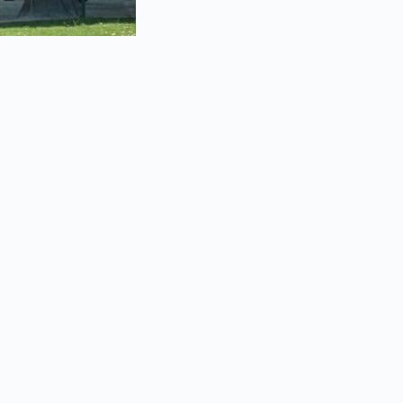
des données autour
s internautes. La
des informations
’utiliser les
 présente ce papier
é » dans quelques