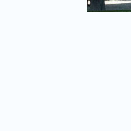
La raison d’être de
de Actualité et les
chronique a été gén
complémentaires à cet
coordonnées fournie
qui traite de « Actu
jours, nous vous inc