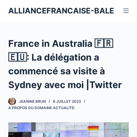
P
ALLIANCEFRANCAISE-BALE
a
s
s
e
France in Australia 🇫🇷
r
a
🇪🇺: La délégation a
u
commencé sa visite à
c
o
Sydney avec moi |Twitter
n
t
JEANINE BRUN
6 JUILLET 2023
e
A PROPOS DU DOMAINE ACTUALITÉ:
n
u