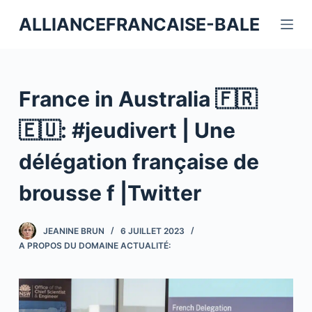
P
ALLIANCEFRANCAISE-BALE
a
s
s
e
France in Australia 🇫🇷
r
a
🇪🇺: #jeudivert | Une
u
délégation française de
c
o
brousse f |Twitter
n
t
JEANINE BRUN
6 JUILLET 2023
e
A PROPOS DU DOMAINE ACTUALITÉ:
n
u