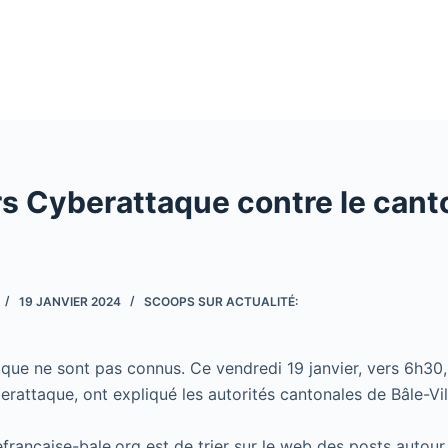
rs Cyberattaque contre le cant
19 JANVIER 2024
SCOOPS SUR ACTUALITÉ:
taque ne sont pas connus. Ce vendredi 19 janvier, vers 6h30,
berattaque, ont expliqué les autorités cantonales de Bâle-Ville
cefrancaise-bale.org est de trier sur le web des posts autour