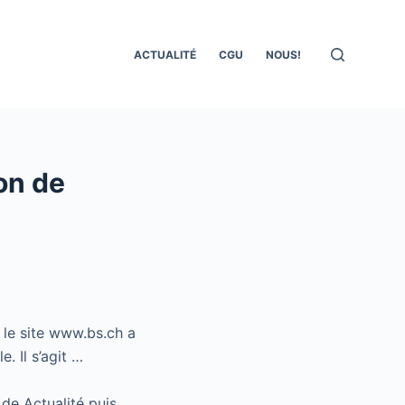
ACTUALITÉ
CGU
NOUS!
on de
 le site www.bs.ch a
. Il s’agit …
 de Actualité puis