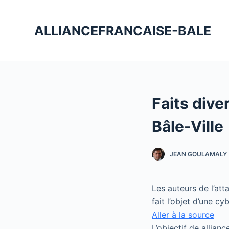
P
a
ALLIANCEFRANCAISE-BALE
s
s
e
r
a
Faits dive
u
c
Bâle-Ville
o
n
JEAN GOULAMALY
t
e
n
Les auteurs de l’at
u
fait l’objet d’une cy
Aller à la source
L’objectif de allian