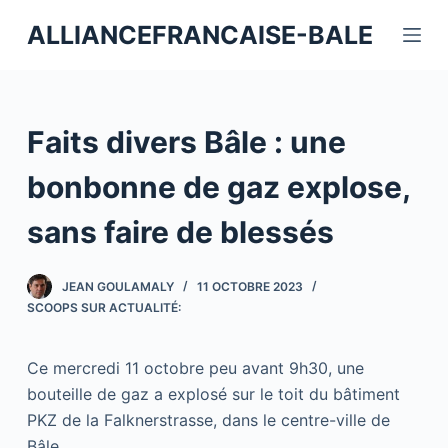
P
ALLIANCEFRANCAISE-BALE
a
s
s
e
Faits divers Bâle : une
r
a
bonbonne de gaz explose,
u
sans faire de blessés
c
o
n
JEAN GOULAMALY
11 OCTOBRE 2023
t
SCOOPS SUR ACTUALITÉ:
e
n
Ce mercredi 11 octobre peu avant 9h30, une
u
bouteille de gaz a explosé sur le toit du bâtiment
PKZ de la Falknerstrasse, dans le centre-ville de
Bâle.