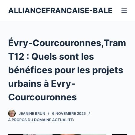
P
ALLIANCEFRANCAISE-BALE
a
s
s
e
Évry-Courcouronnes,Tram
r
a
T12 : Quels sont les
u
bénéfices pour les projets
c
o
urbains à Evry-
n
t
Courcouronnes
e
n
JEANINE BRUN
6 NOVEMBRE 2025
u
A PROPOS DU DOMAINE ACTUALITÉ: