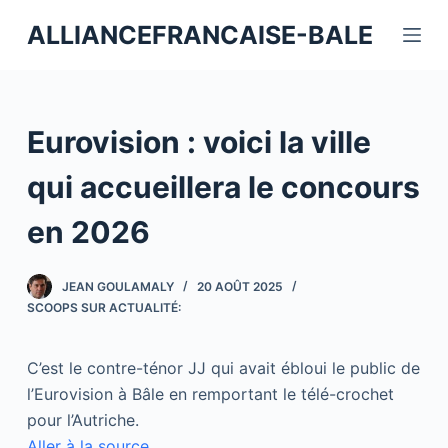
P
ALLIANCEFRANCAISE-BALE
a
s
s
e
Eurovision : voici la ville
r
a
qui accueillera le concours
u
en 2026
c
o
n
JEAN GOULAMALY
20 AOÛT 2025
t
SCOOPS SUR ACTUALITÉ:
e
n
C’est le contre-ténor JJ qui avait ébloui le public de
u
l’Eurovision à Bâle en remportant le télé-crochet
pour l’Autriche.
Aller à la source