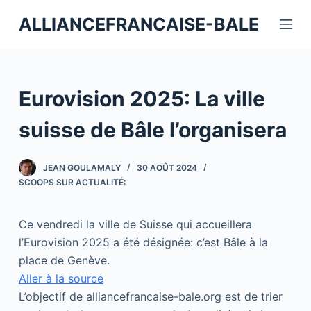
P
ALLIANCEFRANCAISE-BALE
a
s
s
e
Eurovision 2025: La ville
r
a
suisse de Bâle l’organisera
u
c
JEAN GOULAMALY
30 AOÛT 2024
o
SCOOPS SUR ACTUALITÉ:
n
t
Ce vendredi la ville de Suisse qui accueillera
e
l’Eurovision 2025 a été désignée: c’est Bâle à la
n
place de Genève.
u
Aller à la source
L’objectif de alliancefrancaise-bale.org est de trier