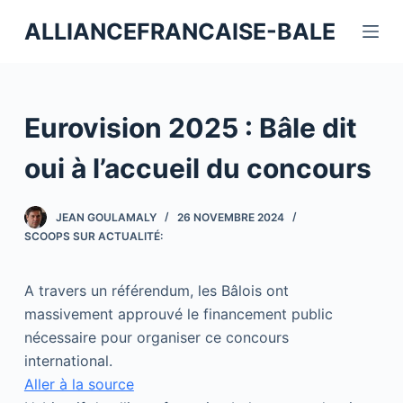
P
ALLIANCEFRANCAISE-BALE
a
s
s
e
Eurovision 2025 : Bâle dit
r
a
oui à l’accueil du concours
u
c
JEAN GOULAMALY
26 NOVEMBRE 2024
o
SCOOPS SUR ACTUALITÉ:
n
t
A travers un référendum, les Bâlois ont
e
massivement approuvé le financement public
n
nécessaire pour organiser ce concours
u
international.
Aller à la source