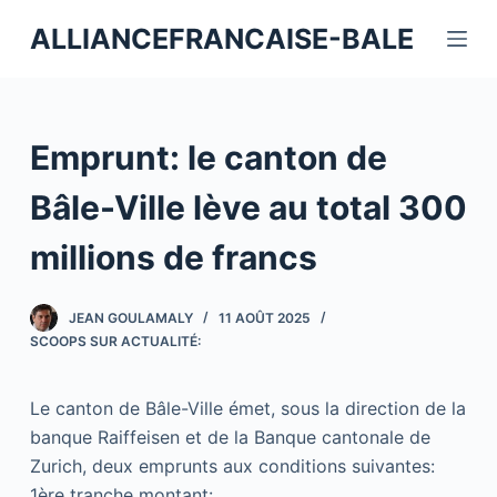
P
ALLIANCEFRANCAISE-BALE
a
s
s
e
Emprunt: le canton de
r
a
Bâle-Ville lève au total 300
u
millions de francs
c
o
n
JEAN GOULAMALY
11 AOÛT 2025
t
SCOOPS SUR ACTUALITÉ:
e
n
Le canton de Bâle-Ville émet, sous la direction de la
u
banque Raiffeisen et de la Banque cantonale de
Zurich, deux emprunts aux conditions suivantes:
1ère tranche montant: …