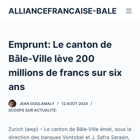
P
ALLIANCEFRANCAISE-BALE
a
s
s
e
Emprunt: Le canton de
r
a
Bâle-Ville lève 200
u
millions de francs sur six
c
o
ans
n
t
JEAN GOULAMALY
12 AOÛT 2024
e
SCOOPS SUR ACTUALITÉ:
n
u
Zurich (awp) – Le canton de Bâle-Ville émet, sous la
direction des banques Vontobel et J. Safra Sarasin,