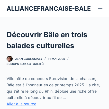
P
ALLIANCEFRANCAISE-BALE
a
s
s
e
Découvrir Bâle en trois
r
a
balades culturelles
u
c
JEAN GOULAMALY
11 MAI 2025
o
SCOOPS SUR ACTUALITÉ:
n
t
Ville hôte du concours Eurovision de la chanson,
e
Bâle est à l’honneur en ce printemps 2025. La cité,
n
qui s’étire le long du Rhin, déploie une riche offre
u
culturelle à découvrir au fil de …
Aller à la source