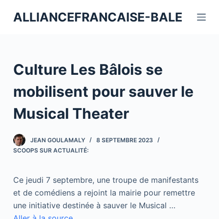
P
ALLIANCEFRANCAISE-BALE
a
s
s
e
Culture Les Bâlois se
r
a
mobilisent pour sauver le
u
Musical Theater
c
o
n
JEAN GOULAMALY
8 SEPTEMBRE 2023
t
SCOOPS SUR ACTUALITÉ:
e
n
Ce jeudi 7 septembre, une troupe de manifestants
u
et de comédiens a rejoint la mairie pour remettre
une initiative destinée à sauver le Musical …
Aller à la source