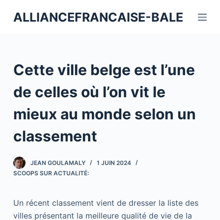
P
ALLIANCEFRANCAISE-BALE
a
s
s
e
Cette ville belge est l’une
r
a
de celles où l’on vit le
u
mieux au monde selon un
c
o
classement
n
t
JEAN GOULAMALY
1 JUIN 2024
e
SCOOPS SUR ACTUALITÉ:
n
u
Un récent classement vient de dresser la liste des
villes présentant la meilleure qualité de vie de la