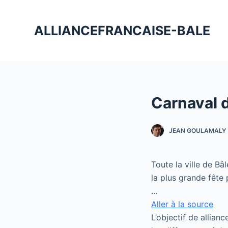
P
a
ALLIANCEFRANCAISE-BALE
s
s
e
r
a
Carnaval 
u
c
o
JEAN GOULAMALY
n
t
Toute la ville de B
e
la plus grande fête 
n
…
u
Aller à la source
L’objectif de allian