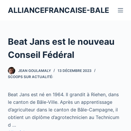
P
ALLIANCEFRANCAISE-BALE
a
s
s
e
Beat Jans est le nouveau
r
a
Conseil Fédéral
u
c
JEAN GOULAMALY
13 DÉCEMBRE 2023
o
SCOOPS SUR ACTUALITÉ:
n
t
Beat Jans est né en 1964. Il grandit à Riehen, dans
e
le canton de Bâle-Ville. Après un apprentissage
n
d’agriculteur dans le canton de Bâle-Campagne, il
u
obtient un diplôme d’agrotechnicien au Technicum
d …