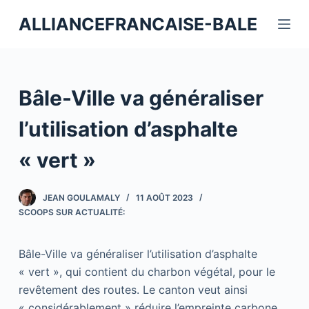
P
ALLIANCEFRANCAISE-BALE
a
s
s
e
Bâle-Ville va généraliser
r
a
l’utilisation d’asphalte
u
« vert »
c
o
n
JEAN GOULAMALY
11 AOÛT 2023
t
SCOOPS SUR ACTUALITÉ:
e
n
Bâle-Ville va généraliser l’utilisation d’asphalte
u
« vert », qui contient du charbon végétal, pour le
revêtement des routes. Le canton veut ainsi
« considérablement » réduire l’empreinte carbone