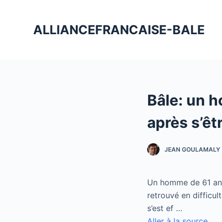
P
a
ALLIANCEFRANCAISE-BALE
s
s
e
r
a
Bâle: un 
u
c
après s’êt
o
n
JEAN GOULAMALY
t
e
n
Un homme de 61 ans e
u
retrouvé en difficu
s’est ef …
Aller à la source