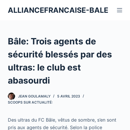
P
ALLIANCEFRANCAISE-BALE
a
s
s
e
Bâle: Trois agents de
r
a
sécurité blessés par des
u
ultras: le club est
c
o
abasourdi
n
t
JEAN GOULAMALY
5 AVRIL 2023
e
SCOOPS SUR ACTUALITÉ:
n
u
Des ultras du FC Bâle, vêtus de sombre, s’en sont
pris aux agents de sécurité. Selon la police