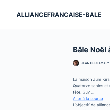
P
a
ALLIANCEFRANCAISE-BALE
s
s
e
r
a
Bâle Noël
u
c
o
JEAN GOULAMALY
n
t
La maison Zum Kirsch
e
Quatorze sapins et 
n
fête. Guy …
u
Aller à la source
L’objectif de allian