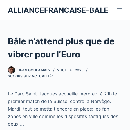
P
ALLIANCEFRANCAISE-BALE
a
s
s
e
Bâle n’attend plus que de
r
a
vibrer pour l’Euro
u
c
JEAN GOULAMALY
2 JUILLET 2025
o
SCOOPS SUR ACTUALITÉ:
n
t
Le Parc Saint-Jacques accueille mercredi à 21h le
e
premier match de la Suisse, contre la Norvège.
n
Mardi, tout se mettait encore en place: les fan-
u
zones en ville comme les dispositifs tactiques des
deux …