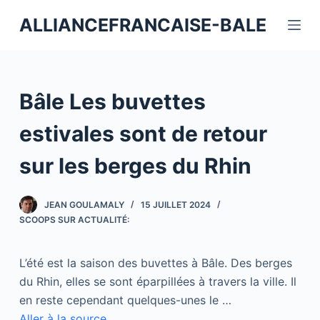
P
ALLIANCEFRANCAISE-BALE
a
s
s
e
Bâle Les buvettes
r
a
estivales sont de retour
u
sur les berges du Rhin
c
o
n
JEAN GOULAMALY
15 JUILLET 2024
t
SCOOPS SUR ACTUALITÉ:
e
n
L’été est la saison des buvettes à Bâle. Des berges
u
du Rhin, elles se sont éparpillées à travers la ville. Il
en reste cependant quelques-unes le …
Aller à la source